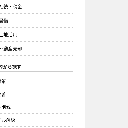
相続・税金
設備
土地活用
不動産売却
的から探す
対策
改善
ト削減
ブル解決