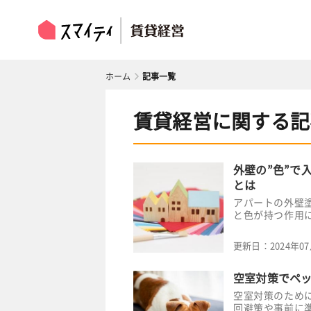
ホーム
記事一覧
賃貸経営に関する記
外壁の”色”で
とは
アパートの外壁
と色が持つ作用
更新日：
2024年0
空室対策でペ
空室対策のため
回避策や事前に