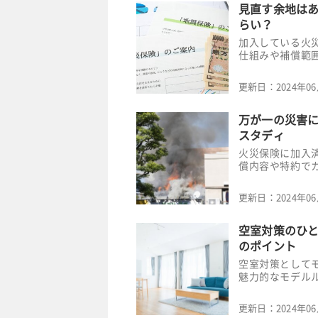
見直す余地はあ
らい？
加入している火
仕組みや補償範
更新日：
2024年0
万が一の災害
スタディ
火災保険に加入
償内容や特約で
更新日：
2024年0
空室対策のひ
のポイント
空室対策として
魅力的なモデル
更新日：
2024年0