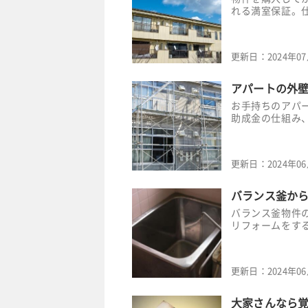
れる満室保証。
更新日：
2024年0
アパートの外
お手持ちのアパ
助成金の仕組み
更新日：
2024年0
バランス釜か
バランス釜物件
リフォームをす
更新日：
2024年0
大家さんなら