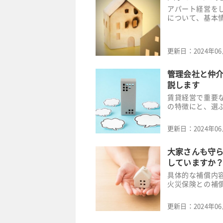
アパート経営を
について、基本
更新日：
2024年0
管理会社と仲
説します
賃貸経営で重要
の特徴にと、選
更新日：
2024年0
大家さんも守
していますか
具体的な補償内
火災保険との補
更新日：
2024年0