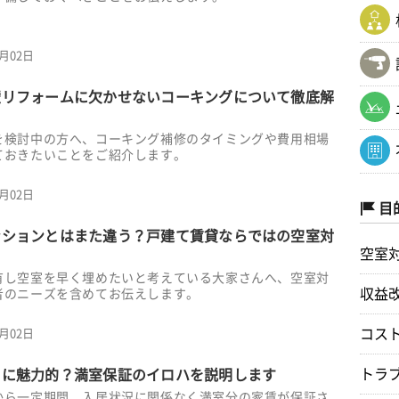
7月02日
壁リフォームに欠かせないコーキングについて徹底解
を検討中の方へ、コーキング補修のタイミングや費用相場
ておきたいことをご紹介します。
7月02日
目
ンションとはまた違う？戸建て賃貸ならではの空室対
空室
有し空室を早く埋めたいと考えている大家さんへ、空室対
収益
者のニーズを含めてお伝えします。
コス
7月02日
トラ
当に魅力的？満室保証のイロハを説明します
から一定期間、入居状況に関係なく満室分の家賃が保証さ