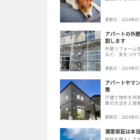
更新日：
2024年0
アパートの外
説します
外壁リフォーム
など、気をつけ
更新日：
2024年0
アパートやマ
策
戸建て物件を所
策の方法を入居
更新日：
2024年0
満室保証は本
物件を購入して