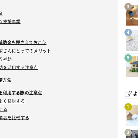
3
業
ム支援事業
4
補助金も押さえておこう
家さんにとってのメリット
5
る補助
助を活用する注意点
請方法
を利用する際の注意点
よ
よく検討する
1
する
業者を比較する
2