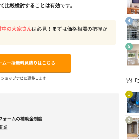
て比較検討することは有効
です。
4
討中の大家さん
は必見！まずは価格相場の把握か
5
ーム一括無料見積りはこちら
リショップナビに遷移します
「
1
フォームの補助金制度
2
事業