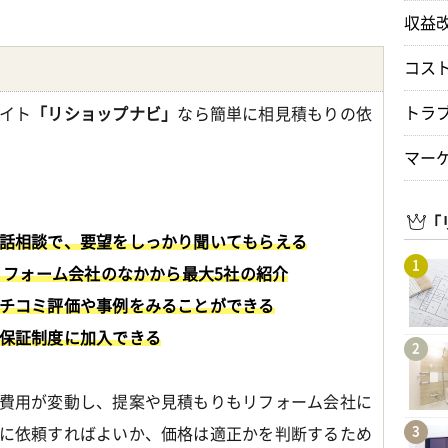
。
収益
コス
トラ
イト
「リショップナビ」
なら簡単に相見積もりの依
マー
「
話相談で、要望をしっかり聞いてもらえる
1
リフォーム会社のなかから最大5社の紹介
チコミ評価や事例をみることができる
保証制度に加入できる
2
費用が変動し、提案や見積もりもリフォーム会社に
3
に依頼すればよいか、価格は適正かを判断するため