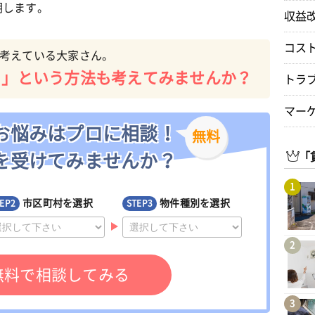
明します。
収益
コス
考えている大家さん。
る」という方法も考えてみませんか？
トラ
マー
お悩みはプロに相談！
無料
「
を受けてみませんか？
1
市区町村を選択
物件種別を選択
EP2
STEP3
2
無料で相談してみる
3