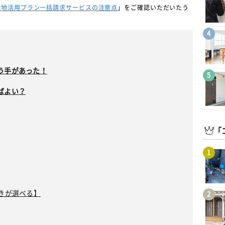
土地活用プラン一括請求サービスの注意点
」をご確認いただいたう
4
う手があった！
5
ばよい？
「
1
きが選べる】
2