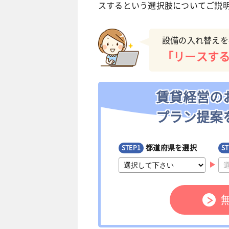
スするという選択肢についてご説
設備の入れ替えを
「リースす
賃貸経営の
プラン提案
都道府県を選択
STEP1
ST