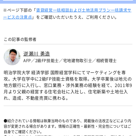
※ページ下部の「
賃貸経営一括相談および土地活用プラン一括請求サ
ービスの注意点
」をご確認いただいたうえ、ご利用ください。
この記事の監修者
逆瀬川 勇造
AFP／2級FP技能士／宅地建物取引士／相続管理士
明治学院大学 経済学部 国際経営学科にてマーケティングを専
攻。大学在学中に2級FP技能士資格を取得。大学卒業後は地元の
地方銀行に入行し、窓口業務・渉外業務の経験を経て、2011年9
月より父親の経営する住宅会社に入社し、住宅新築や土地仕入
れ、造成、不動産売買に携わる。
●紹介されている情報は執筆当時のものであり、掲載後の法改正などにより内
容が変更される場合があります。情報の正確性・最新性・完全性についてはご
自身でご確認ください。